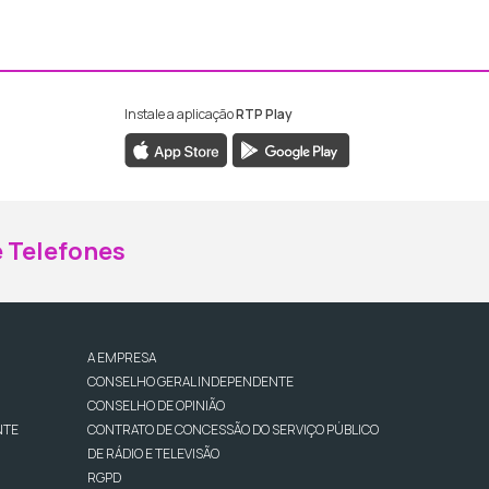
Instale a aplicação
RTP Play
ebook da RTP Madeira
nstagram da RTP Madeira
 Telefones
A EMPRESA
CONSELHO GERAL INDEPENDENTE
CONSELHO DE OPINIÃO
NTE
CONTRATO DE CONCESSÃO DO SERVIÇO PÚBLICO
DE RÁDIO E TELEVISÃO
RGPD