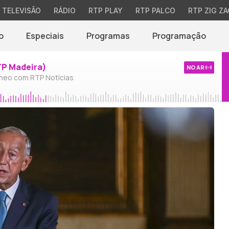
TELEVISÃO
RÁDIO
RTP PLAY
RTP PALCO
RTP ZIG ZA
o
Especiais
Programas
Programação
TP Madeira)
NO AR
neo com RTP Notícias