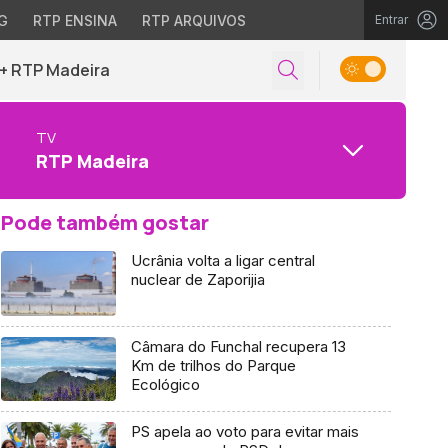
G
RTP ENSINA
RTP ARQUIVOS
Entrar
+ RTP Madeira
TV
RTP Madeira
Pode também gostar
Ucrânia volta a ligar central
nuclear de Zaporijia
Câmara do Funchal recupera 13
Km de trilhos do Parque
Ecológico
PS apela ao voto para evitar mais