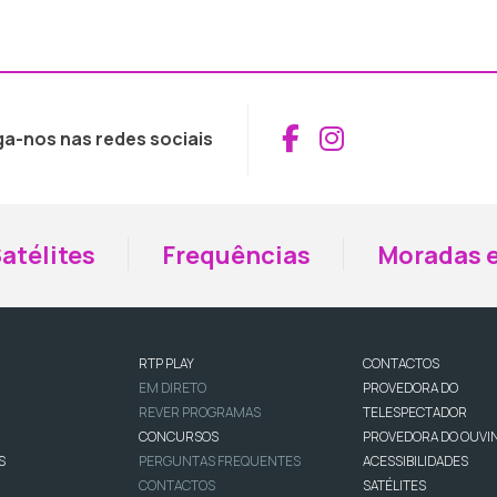
Aceder ao Fac
Aceder ao I
ga-nos nas redes sociais
atélites
Frequências
Moradas e
RTP PLAY
CONTACTOS
EM DIRETO
PROVEDORA DO
REVER PROGRAMAS
TELESPECTADOR
CONCURSOS
PROVEDORA DO OUVI
S
PERGUNTAS FREQUENTES
ACESSIBILIDADES
CONTACTOS
SATÉLITES