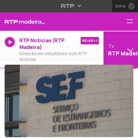
Entrar
RTP Notícias (RTP
NO AR
TV
Madeira)
RTP Madei
Emissão em simultâneo com RTP
Notícias