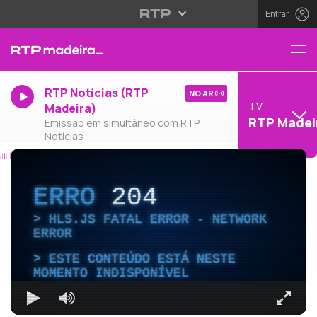
Entrar
RTP Notícias (RTP
NO AR
TV
Madeira)
RTP Madei
Emissão em simultâneo com RTP
Notícias
ERRO
204
HLS.JS FATAL ERROR - NETWORK
ERROR
ESTE CONTEÚDO ESTÁ NESTE
MOMENTO INDISPONÍVEL