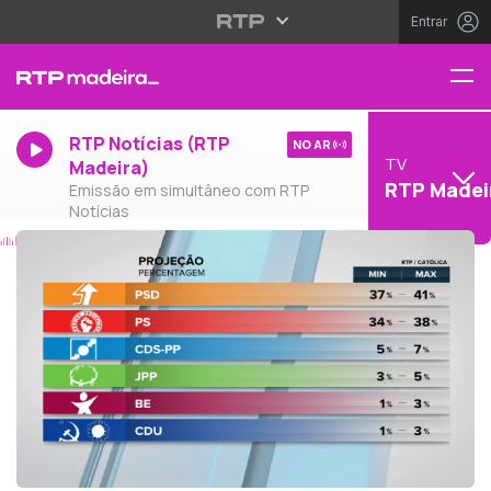
Entrar
RTP Notícias (RTP
NO AR
TV
Madeira)
RTP Madei
Emissão em simultâneo com RTP
Notícias