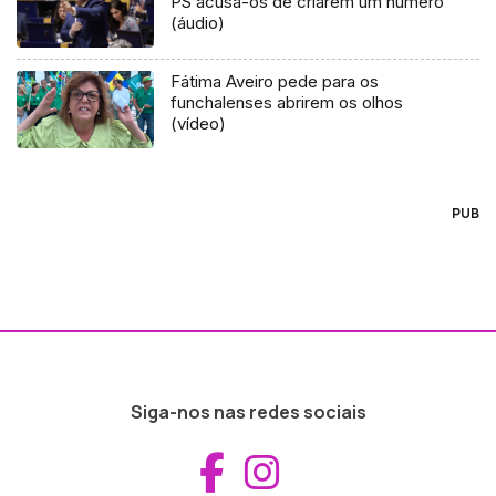
PS acusa-os de criarem um número
(áudio)
Fátima Aveiro pede para os
funchalenses abrirem os olhos
(vídeo)
PUB
Siga-nos nas redes sociais
Aceder ao Fac
Aceder ao I