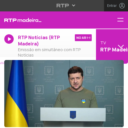
Entrar
RTP Notícias (RTP
NO AR
TV
Madeira)
RTP Madei
Emissão em simultâneo com RTP
Notícias