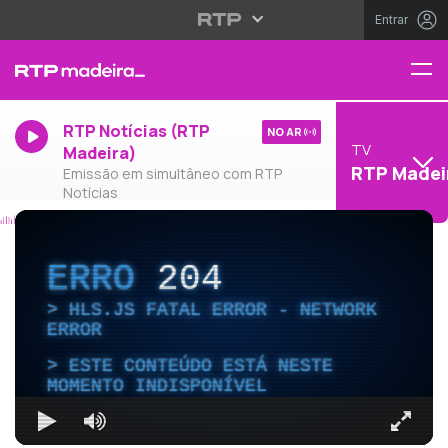
Entrar
RTP Notícias (RTP
NO AR
TV
Madeira)
RTP Madei
Emissão em simultâneo com RTP
Notícias
ERRO
204
HLS.JS FATAL ERROR - NETWORK
ERROR
ESTE CONTEÚDO ESTÁ NESTE
MOMENTO INDISPONÍVEL