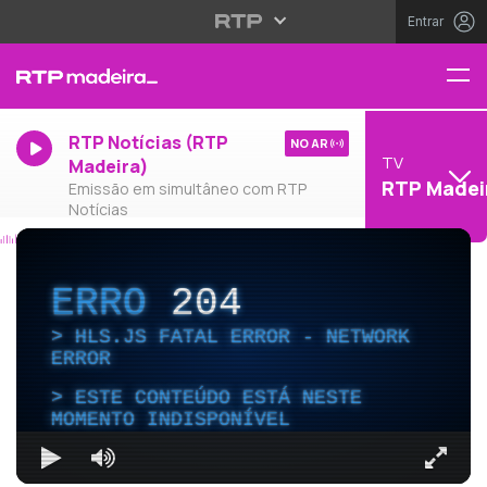
Entrar
RTP Notícias (RTP
NO AR
TV
Madeira)
RTP Madei
Emissão em simultâneo com RTP
Notícias
ERRO
204
HLS.JS FATAL ERROR - NETWORK
ERROR
ESTE CONTEÚDO ESTÁ NESTE
MOMENTO INDISPONÍVEL