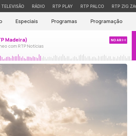
TELEVISÃO
RÁDIO
RTP PLAY
RTP PALCO
RTP ZIG ZA
o
Especiais
Programas
Programação
TP Madeira)
NO AR
neo com RTP Notícias