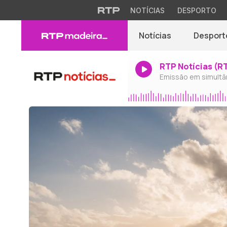
NOTÍCIAS
DESPORTO
Notícias
Desport
RTP Notícias (R
Emissão em simultâ