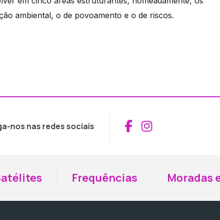
lver em cinco áreas estruturantes, nomeadamente, os
ção ambiental, o de povoamento e o de riscos.
Aceder ao Fac
Aceder ao I
ga-nos nas redes sociais
atélites
Frequências
Moradas e