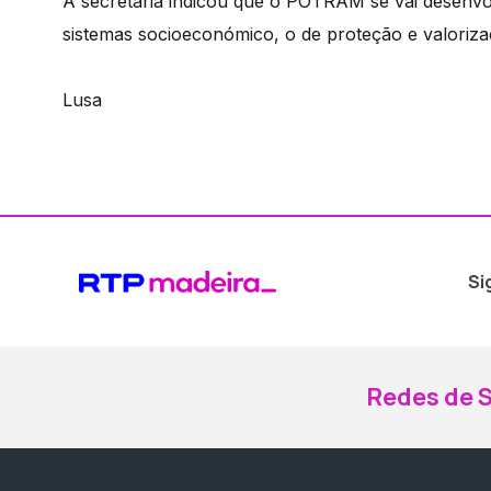
A secretária indicou que o POTRAM se vai desenvo
sistemas socioeconómico, o de proteção e valoriza
Lusa
Si
Redes de S