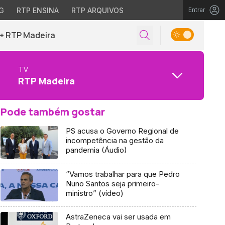
G
RTP ENSINA
RTP ARQUIVOS
Entrar
+ RTP Madeira
TV
RTP Madeira
Pode também gostar
PS acusa o Governo Regional de
incompetência na gestão da
pandemia (Áudio)
“Vamos trabalhar para que Pedro
Nuno Santos seja primeiro-
ministro” (vídeo)
AstraZeneca vai ser usada em