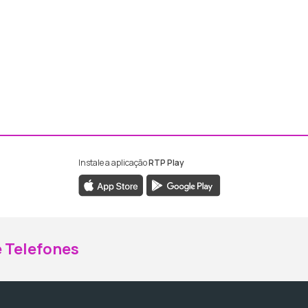
Instale a aplicação
RTP Play
ebook da RTP Madeira
nstagram da RTP Madeira
 Telefones