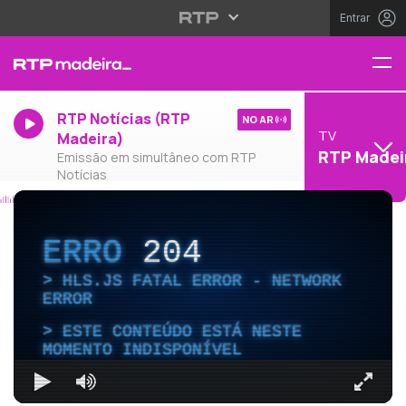
Entrar
RTP Notícias (RTP
NO AR
TV
Madeira)
RTP Madei
Emissão em simultâneo com RTP
Notícias
ERRO
204
HLS.JS FATAL ERROR - NETWORK
ERROR
ESTE CONTEÚDO ESTÁ NESTE
MOMENTO INDISPONÍVEL