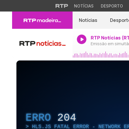
NOTÍCIAS
DESPORTO
Notícias
Desport
RTP Notícias (R
Emissão em simultâ
ERRO
204
HLS.JS FATAL ERROR - NETWORK E