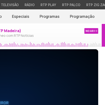
TELEVISÃO
RÁDIO
RTP PLAY
RTP PALCO
RTP ZIG ZA
o
Especiais
Programas
Programação
TP Madeira)
NO AR
neo com RTP Notícias
RROR