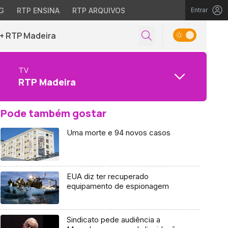
G
RTP ENSINA
RTP ARQUIVOS
Entrar
+ RTP Madeira
TV
RTP Madeira
Pode também gostar
Uma morte e 94 novos casos
EUA diz ter recuperado
equipamento de espionagem
Sindicato pede audiência a