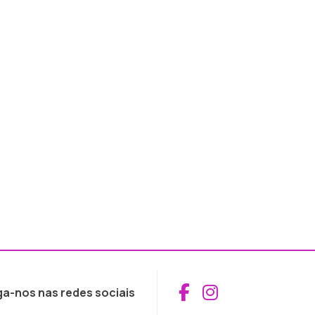
Aceder ao Fac
Aceder ao I
ga-nos nas redes sociais