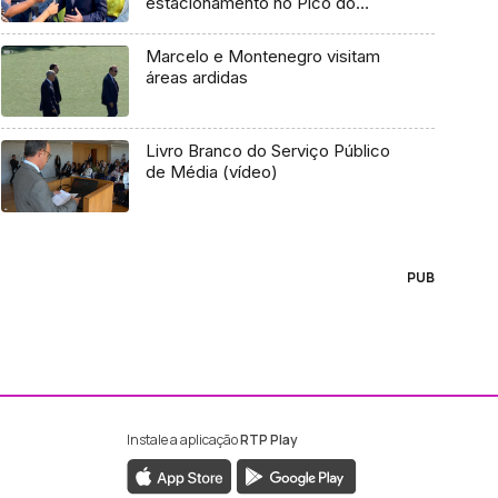
estacionamento no Pico do
Areeiro (áudio)
Marcelo e Montenegro visitam
áreas ardidas
Livro Branco do Serviço Público
de Média (vídeo)
PUB
Instale a aplicação
RTP Play
ebook da RTP Madeira
nstagram da RTP Madeira