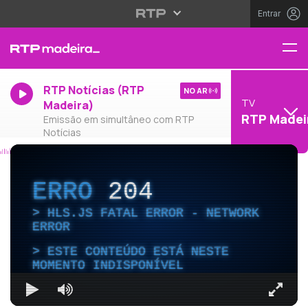
Entrar
RTP Notícias (RTP
NO AR
TV
Madeira)
RTP Madei
Emissão em simultâneo com RTP
Notícias
ERRO
204
HLS.JS FATAL ERROR - NETWORK
ERROR
ESTE CONTEÚDO ESTÁ NESTE
MOMENTO INDISPONÍVEL