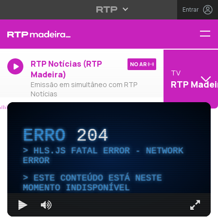
Entrar
RTP Notícias (RTP
NO AR
TV
Madeira)
RTP Madei
Emissão em simultâneo com RTP
Notícias
ERRO
204
HLS.JS FATAL ERROR - NETWORK
ERROR
ESTE CONTEÚDO ESTÁ NESTE
MOMENTO INDISPONÍVEL