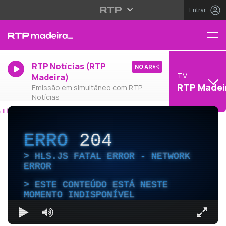
Entrar
RTP Notícias (RTP
NO AR
TV
Madeira)
RTP Madei
Emissão em simultâneo com RTP
Notícias
ERRO
204
HLS.JS FATAL ERROR - NETWORK
ERROR
ESTE CONTEÚDO ESTÁ NESTE
MOMENTO INDISPONÍVEL