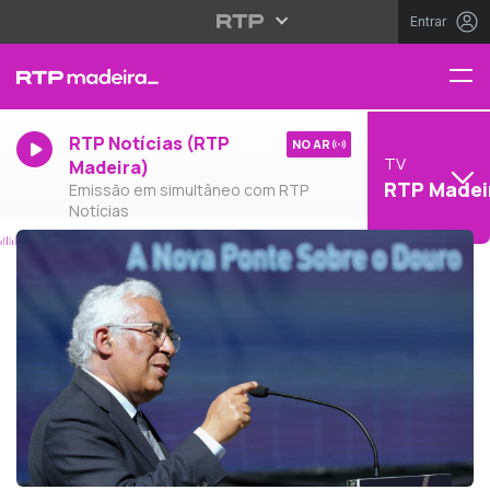
Entrar
RTP Notícias (RTP
NO AR
TV
Madeira)
RTP Madei
Emissão em simultâneo com RTP
Notícias