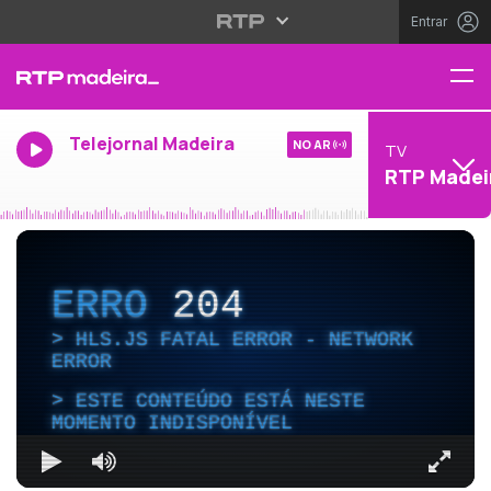
Entrar
Telejornal Madeira
NO AR
TV
RTP Madei
ERRO
204
HLS.JS FATAL ERROR - NETWORK
ERROR
ESTE CONTEÚDO ESTÁ NESTE
MOMENTO INDISPONÍVEL