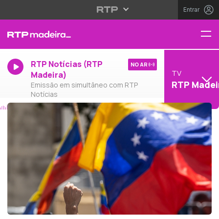
Entrar
RTP Notícias (RTP
NO AR
TV
Madeira)
RTP Madei
Emissão em simultâneo com RTP
Notícias