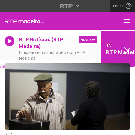
Entrar
RTP Notícias (RTP
NO AR
TV
Madeira)
RTP Madei
Emissão em simultâneo com RTP
Notícias
RTP