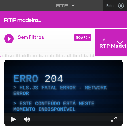
Entrar
Sem Filtros
NO AR
TV
RTP Madei
ERRO
204
HLS.JS FATAL ERROR - NETWORK
ERROR
ESTE CONTEÚDO ESTÁ NESTE
MOMENTO INDISPONÍVEL