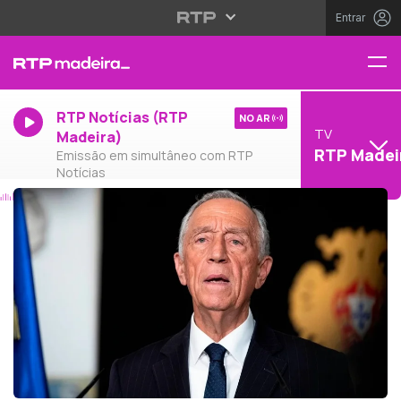
Entrar
RTP Notícias (RTP
NO AR
TV
Madeira)
RTP Madei
Emissão em simultâneo com RTP
Notícias