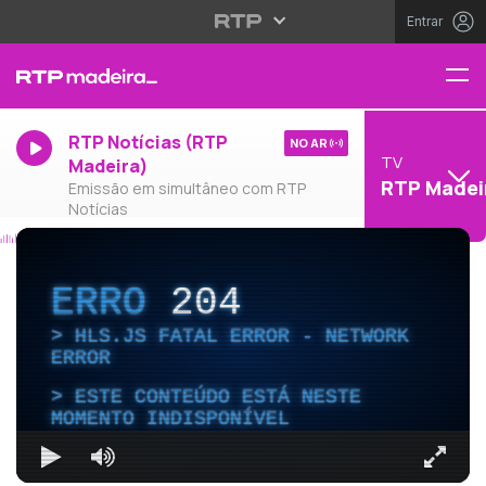
Entrar
RTP Notícias (RTP
NO AR
TV
Madeira)
RTP Madei
Emissão em simultâneo com RTP
Notícias
ERRO
204
HLS.JS FATAL ERROR - NETWORK
ERROR
ESTE CONTEÚDO ESTÁ NESTE
MOMENTO INDISPONÍVEL