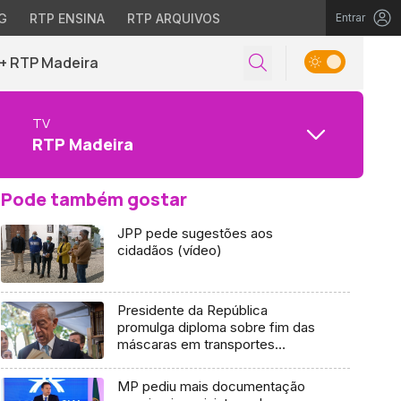
G
RTP ENSINA
RTP ARQUIVOS
Entrar
+ RTP Madeira
TV
RTP Madeira
Pode também gostar
JPP pede sugestões aos
cidadãos (vídeo)
Presidente da República
promulga diploma sobre fim das
máscaras em transportes
públicos
MP pediu mais documentação