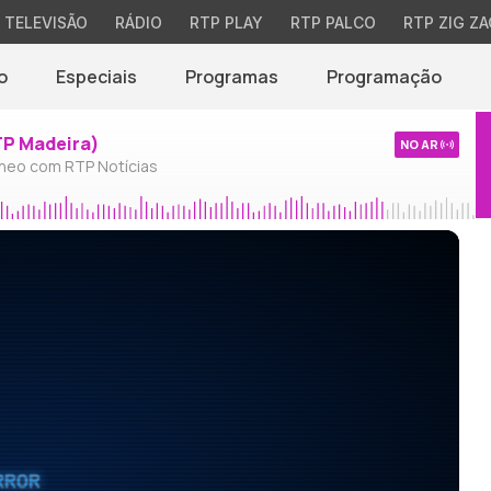
TELEVISÃO
RÁDIO
RTP PLAY
RTP PALCO
RTP ZIG ZA
o
Especiais
Programas
Programação
TP Madeira)
NO AR
neo com RTP Notícias
RROR