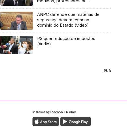
médicos, professores ou
bombeiros (vídeo)
ANPC defende que matérias de
segurança devem estar no
domínio do Estado (vídeo)
PS quer redução de impostos
(áudio)
PUB
Instale a aplicação
RTP Play
ebook da RTP Madeira
nstagram da RTP Madeira