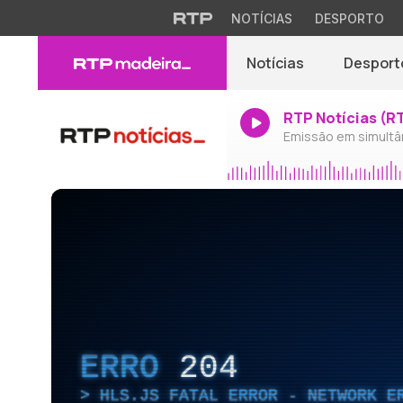
NOTÍCIAS
DESPORTO
Notícias
Desport
RTP Notícias (R
Emissão em simultâ
ERRO
204
HLS.JS FATAL ERROR - NETWORK E