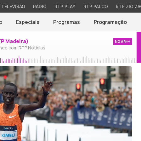
TELEVISÃO
RÁDIO
RTP PLAY
RTP PALCO
RTP ZIG ZA
o
Especiais
Programas
Programação
TP Madeira)
NO AR
neo com RTP Notícias