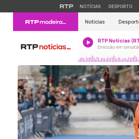
NOTÍCIAS
DESPORTO
Notícias
Desport
RTP Notícias (R
Emissão em simultâ