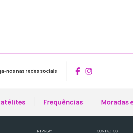
Aceder ao Fac
Aceder ao I
ga-nos nas redes sociais
atélites
Frequências
Moradas e
RTP PLAY
CONTACTOS