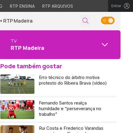
G
RTP ENSINA
RTP ARQUIVOS
Entrar
+ RTP Madeira
TV
RTP Madeira
Pode também gostar
Erro técnico do árbitro motiva
protesto do Ribeira Brava (vídeo)
Fernando Santos realça
humildade e “perseverança no
trabalho”
Rui Costa e Frederico Varandas