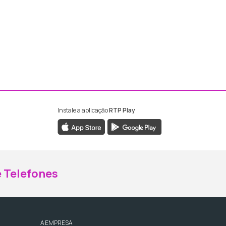
Instale a aplicação
RTP Play
ebook da RTP Madeira
nstagram da RTP Madeira
 Telefones
A EMPRESA