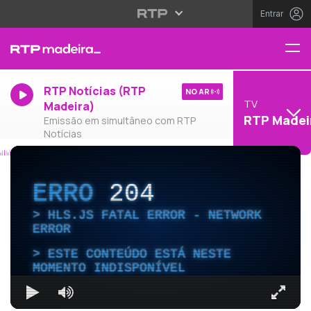
Entrar
RTP Notícias (RTP
NO AR
TV
Madeira)
RTP Madei
Emissão em simultâneo com RTP
Notícias
ERRO
204
HLS.JS FATAL ERROR - NETWORK
ERROR
ESTE CONTEÚDO ESTÁ NESTE
MOMENTO INDISPONÍVEL