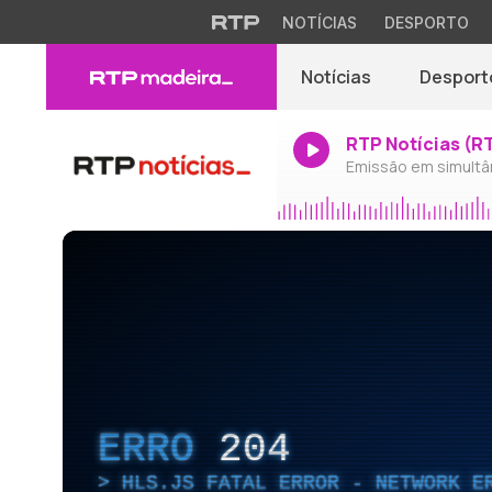
NOTÍCIAS
DESPORTO
Notícias
Desport
RTP Notícias (R
Emissão em simultâ
ERRO
204
HLS.JS FATAL ERROR - NETWORK E