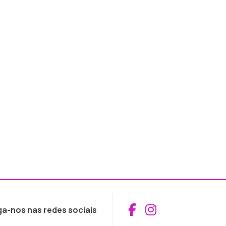
Aceder ao Fac
Aceder ao I
ga-nos nas redes sociais