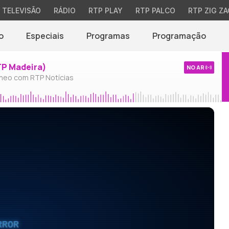
TELEVISÃO
RÁDIO
RTP PLAY
RTP PALCO
RTP ZIG ZA
o
Especiais
Programas
Programação
TP Madeira)
NO AR
neo com RTP Notícias
RROR