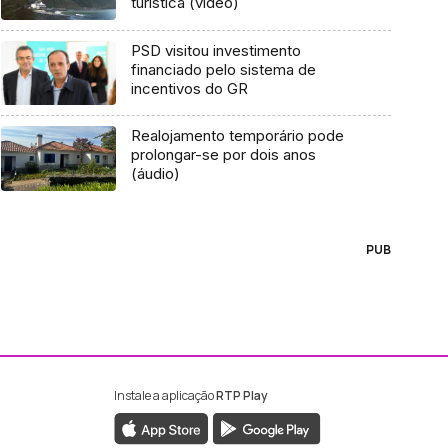
turística (vídeo)
PSD visitou investimento
financiado pelo sistema de
incentivos do GR
Realojamento temporário pode
prolongar-se por dois anos
(áudio)
PUB
Instale a aplicação
RTP Play
ebook da RTP Madeira
nstagram da RTP Madeira