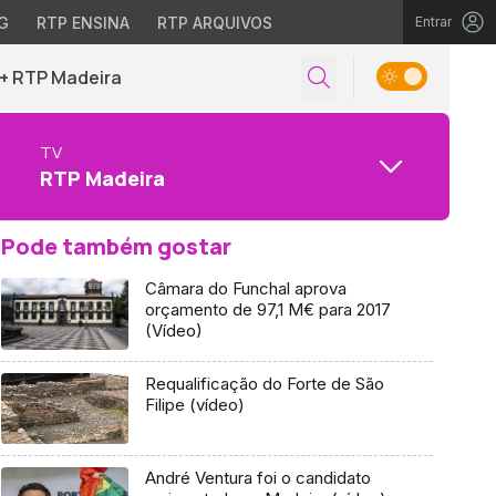
G
RTP ENSINA
RTP ARQUIVOS
Entrar
+ RTP Madeira
TV
RTP Madeira
Pode também gostar
Câmara do Funchal aprova
orçamento de 97,1 M€ para 2017
(Vídeo)
Requalificação do Forte de São
Filipe (vídeo)
André Ventura foi o candidato