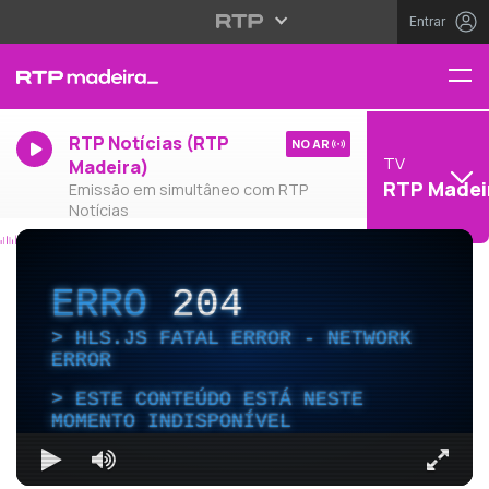
Entrar
RTP Notícias (RTP
NO AR
TV
Madeira)
RTP Madei
Emissão em simultâneo com RTP
Notícias
ERRO
204
HLS.JS FATAL ERROR - NETWORK
ERROR
ESTE CONTEÚDO ESTÁ NESTE
MOMENTO INDISPONÍVEL