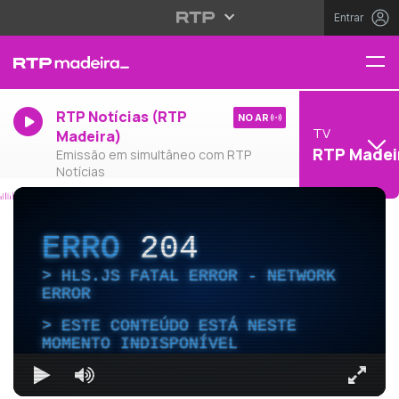
Entrar
RTP Notícias (RTP
NO AR
TV
Madeira)
RTP Madei
Emissão em simultâneo com RTP
Notícias
ERRO
204
HLS.JS FATAL ERROR - NETWORK
ERROR
ESTE CONTEÚDO ESTÁ NESTE
MOMENTO INDISPONÍVEL