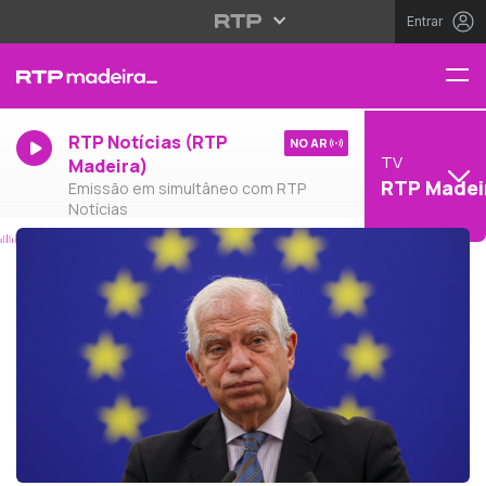
Entrar
RTP Notícias (RTP
NO AR
TV
Madeira)
RTP Madei
Emissão em simultâneo com RTP
Notícias