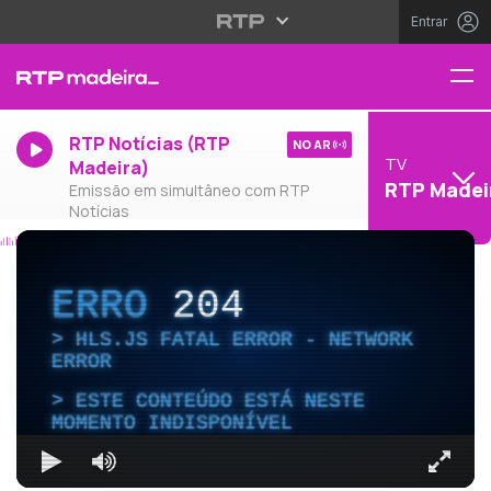
Entrar
RTP Notícias (RTP
NO AR
TV
Madeira)
RTP Madei
Emissão em simultâneo com RTP
Notícias
ERRO
204
HLS.JS FATAL ERROR - NETWORK
ERROR
ESTE CONTEÚDO ESTÁ NESTE
MOMENTO INDISPONÍVEL