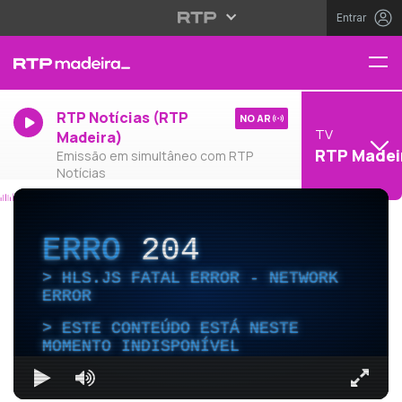
Entrar
RTP Notícias (RTP
NO AR
TV
Madeira)
RTP Madei
Emissão em simultâneo com RTP
Notícias
ERRO
204
HLS.JS FATAL ERROR - NETWORK
ERROR
ESTE CONTEÚDO ESTÁ NESTE
MOMENTO INDISPONÍVEL