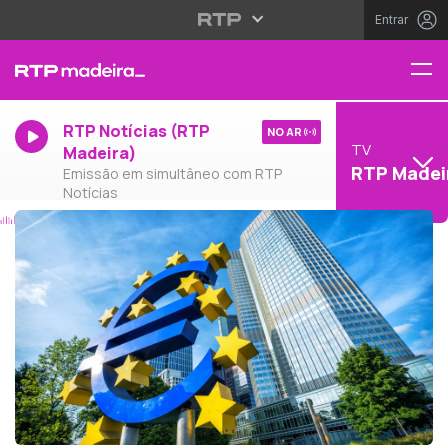
Entrar
RTP Notícias (RTP
NO AR
TV
Madeira)
RTP Madei
Emissão em simultâneo com RTP
Notícias