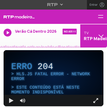
Entrar
Verão Cá Dentro 2026
NO AR
TV
RTP Madei
ERRO
204
HLS.JS FATAL ERROR - NETWORK
ERROR
ESTE CONTEÚDO ESTÁ NESTE
MOMENTO INDISPONÍVEL