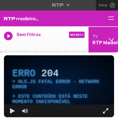
Entrar
Sem Filtros
NO AR
TV
RTP Madei
ERRO
204
HLS.JS FATAL ERROR - NETWORK
ERROR
ESTE CONTEÚDO ESTÁ NESTE
MOMENTO INDISPONÍVEL