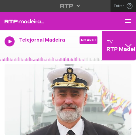
Entrar
Telejornal Madeira
NO AR
TV
RTP Madei