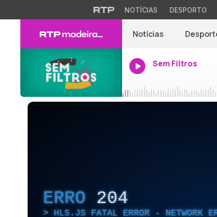
NOTÍCIAS
DESPORTO
Notícias
Desport
Sem Filtros
ERRO
204
HLS.JS FATAL ERROR - NETWORK E