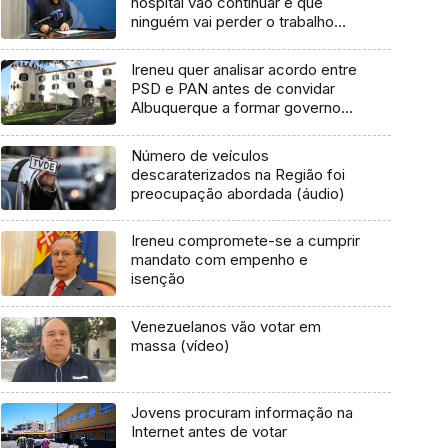
hospital vão continuar e que
ninguém vai perder o trabalho
(áudio)
Ireneu quer analisar acordo entre
PSD e PAN antes de convidar
Albuquerque a formar governo
(áudio)
Número de veículos
descaraterizados na Região foi
preocupação abordada (áudio)
Ireneu compromete-se a cumprir
mandato com empenho e
isenção
Venezuelanos vão votar em
massa (vídeo)
Jovens procuram informação na
Internet antes de votar