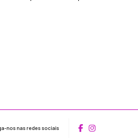
Aceder ao Fac
Aceder ao I
ga-nos nas redes sociais