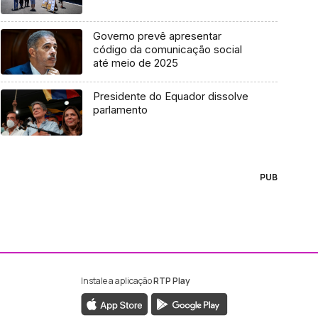
Governo prevê apresentar
código da comunicação social
até meio de 2025
Presidente do Equador dissolve
parlamento
PUB
Instale a aplicação
RTP Play
ebook da RTP Madeira
nstagram da RTP Madeira