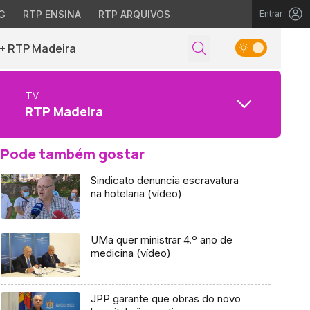
G
RTP ENSINA
RTP ARQUIVOS
Entrar
+ RTP Madeira
TV
RTP Madeira
Pode também gostar
Sindicato denuncia escravatura
na hotelaria (vídeo)
UMa quer ministrar 4.º ano de
medicina (vídeo)
JPP garante que obras do novo