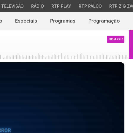
TELEVISÃO
RÁDIO
RTP PLAY
RTP PALCO
RTP ZIG ZA
o
Especiais
Programas
Programação
NO AR
RROR