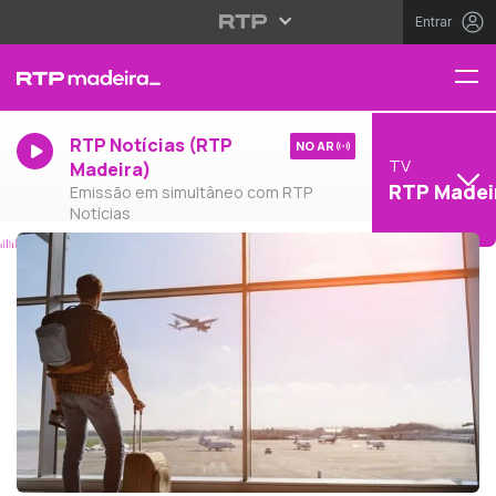
Entrar
RTP Notícias (RTP
NO AR
TV
Madeira)
RTP Madei
Emissão em simultâneo com RTP
Notícias