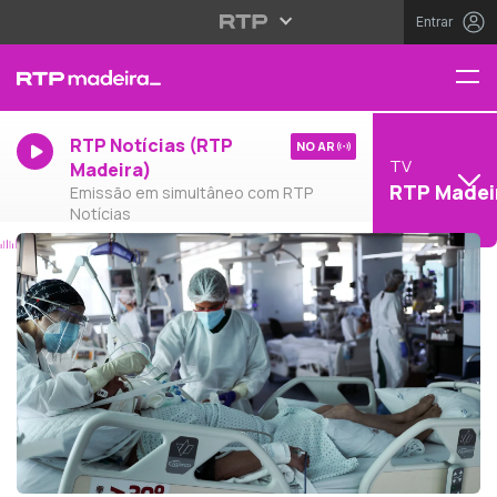
Entrar
RTP Notícias (RTP
NO AR
TV
Madeira)
RTP Madei
Emissão em simultâneo com RTP
Notícias