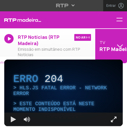
Entrar
RTP Notícias (RTP
NO AR
TV
Madeira)
RTP Madei
Emissão em simultâneo com RTP
Notícias
ERRO
204
HLS.JS FATAL ERROR - NETWORK
ERROR
ESTE CONTEÚDO ESTÁ NESTE
MOMENTO INDISPONÍVEL