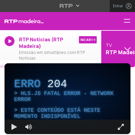
Entrar
RTP Notícias (RTP
NO AR
TV
Madeira)
RTP Madei
Emissão em simultâneo com RTP
Notícias
ERRO
204
HLS.JS FATAL ERROR - NETWORK
ERROR
ESTE CONTEÚDO ESTÁ NESTE
MOMENTO INDISPONÍVEL