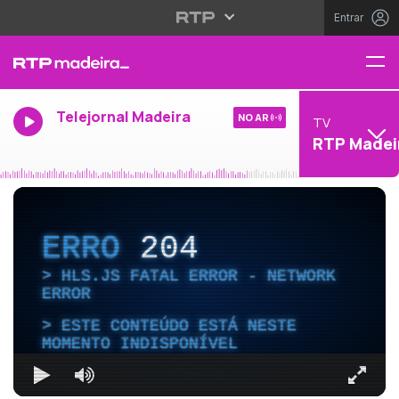
Entrar
Telejornal Madeira
NO AR
TV
RTP Madei
ERRO
204
HLS.JS FATAL ERROR - NETWORK
ERROR
ESTE CONTEÚDO ESTÁ NESTE
MOMENTO INDISPONÍVEL