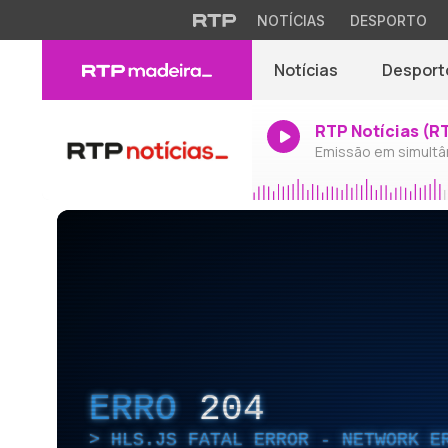
NOTÍCIAS
DESPORTO
Notícias
Desport
RTP Notícias (R
Emissão em simultâ
ERRO
204
HLS.JS FATAL ERROR - NETWORK E