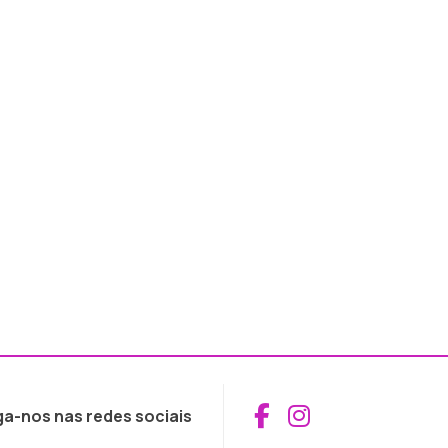
Aceder ao Fac
Aceder ao I
ga-nos nas redes sociais