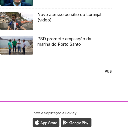
Novo acesso ao sítio do Laranjal
(vídeo)
PSD promete ampliação da
marina do Porto Santo
PUB
Instale a aplicação
RTP Play
ebook da RTP Madeira
nstagram da RTP Madeira