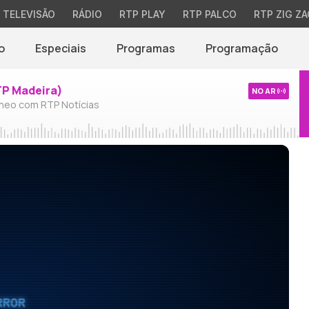
TELEVISÃO
RÁDIO
RTP PLAY
RTP PALCO
RTP ZIG ZA
o
Especiais
Programas
Programação
TP Madeira)
NO AR
neo com RTP Notícias
RROR