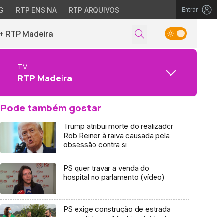
G
RTP ENSINA
RTP ARQUIVOS
Entrar
+ RTP Madeira
TV
RTP Madeira
Pode também gostar
Trump atribui morte do realizador
Rob Reiner à raiva causada pela
obsessão contra si
PS quer travar a venda do
hospital no parlamento (vídeo)
PS exige construção de estrada