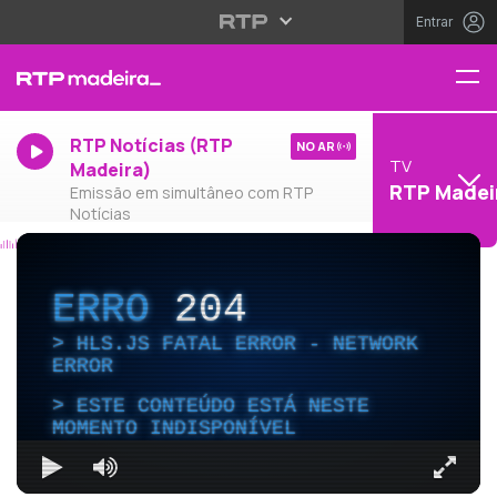
Entrar
RTP Notícias (RTP
NO AR
TV
Madeira)
RTP Madei
Emissão em simultâneo com RTP
Notícias
ERRO
204
HLS.JS FATAL ERROR - NETWORK
ERROR
ESTE CONTEÚDO ESTÁ NESTE
MOMENTO INDISPONÍVEL