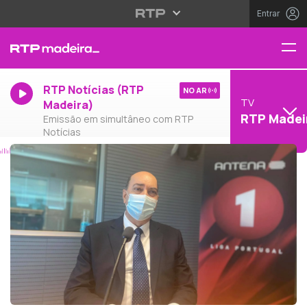
Entrar
RTP Notícias (RTP
NO AR
TV
Madeira)
RTP Madei
Emissão em simultâneo com RTP
Notícias