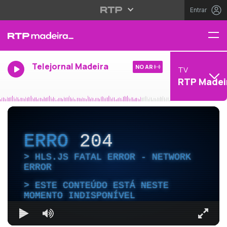
Entrar
Telejornal Madeira
NO AR
TV
RTP Madei
ERRO
204
HLS.JS FATAL ERROR - NETWORK
ERROR
ESTE CONTEÚDO ESTÁ NESTE
MOMENTO INDISPONÍVEL