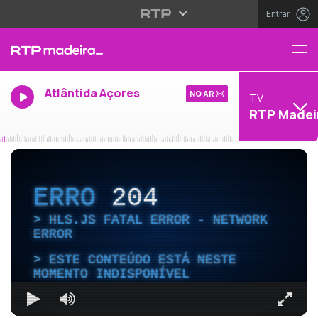
Entrar
Atlântida Açores
NO AR
TV
RTP Madei
ERRO
204
HLS.JS FATAL ERROR - NETWORK
ERROR
ESTE CONTEÚDO ESTÁ NESTE
MOMENTO INDISPONÍVEL