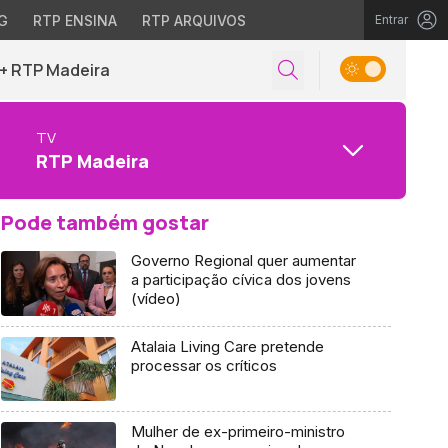
G
RTP ENSINA
RTP ARQUIVOS
Entrar
+ RTP Madeira
TV
RTP Madeira
Pode também gostar
Governo Regional quer aumentar
a participação cívica dos jovens
(vídeo)
Atalaia Living Care pretende
processar os críticos
Mulher de ex-primeiro-ministro