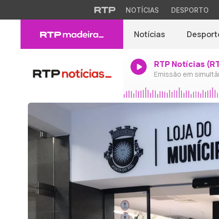
NOTÍCIAS
DESPORTO
Notícias
Desport
RTP Notícias (R
Emissão em simultâ