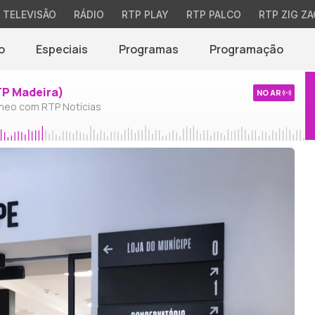
TELEVISÃO
RÁDIO
RTP PLAY
RTP PALCO
RTP ZIG ZA
o
Especiais
Programas
Programação
TP Madeira)
NO AR
neo com RTP Notícias