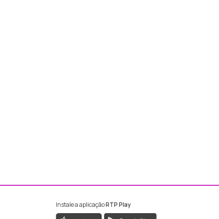
Instale a aplicação
RTP Play
ebook da RTP Madeira
nstagram da RTP Madeira