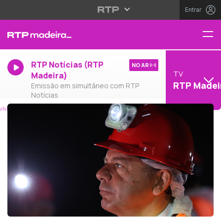
Entrar
RTP Notícias (RTP
NO AR
TV
Madeira)
RTP Madei
Emissão em simultâneo com RTP
Notícias