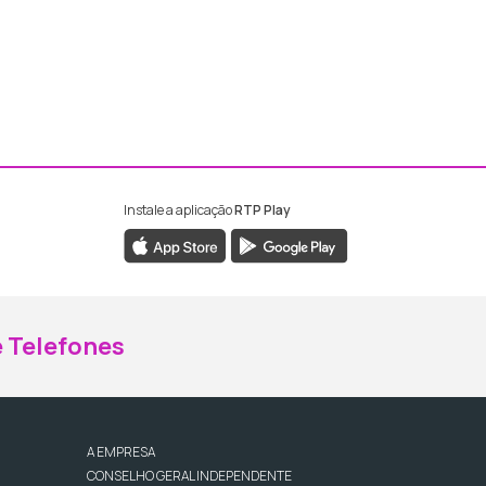
Instale a aplicação
RTP Play
ebook da RTP Madeira
nstagram da RTP Madeira
 Telefones
A EMPRESA
CONSELHO GERAL INDEPENDENTE