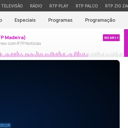
TELEVISÃO
RÁDIO
RTP PLAY
RTP PALCO
RTP ZIG ZA
o
Especiais
Programas
Programação
TP Madeira)
NO AR
neo com RTP Notícias
RROR