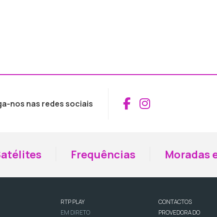
Aceder ao Fac
Aceder ao I
ga-nos nas redes sociais
atélites
Frequências
Moradas e
RTP PLAY
CONTACTOS
EM DIRETO
PROVEDORA DO