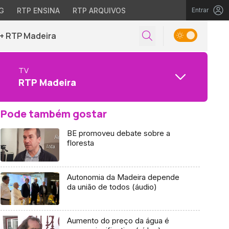
G
RTP ENSINA
RTP ARQUIVOS
Entrar
+ RTP Madeira
TV
RTP Madeira
Pode também gostar
BE promoveu debate sobre a
floresta
Autonomia da Madeira depende
da união de todos (áudio)
Aumento do preço da água é