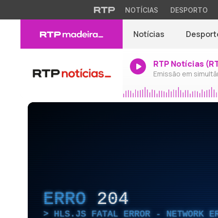
NOTÍCIAS
DESPORTO
Notícias
Desport
RTP Notícias (R
Emissão em simultâ
ERRO
204
HLS.JS FATAL ERROR - NETWORK E