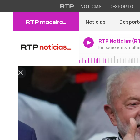
NOTÍCIAS
DESPORTO
Notícias
Desport
RTP Notícias (R
Emissão em simultâ