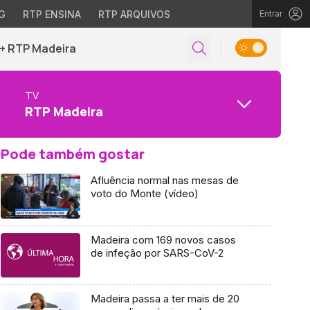
G
RTP ENSINA
RTP ARQUIVOS
Entrar
+ RTP Madeira
TV
RTP Madeira
Pode também gostar
Afluência normal nas mesas de
voto do Monte (vídeo)
Madeira com 169 novos casos
de infeção por SARS-CoV-2
Madeira passa a ter mais de 20