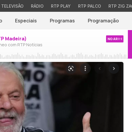
TELEVISÃO
RÁDIO
RTP PLAY
RTP PALCO
RTP ZIG ZA
o
Especiais
Programas
Programação
TP Madeira)
NO AR
neo com RTP Notícias