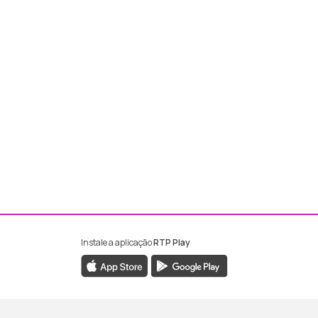
Instale a aplicação
RTP Play
ebook da RTP Madeira
nstagram da RTP Madeira