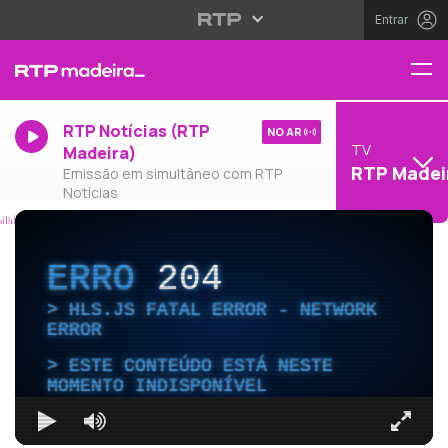
Entrar
RTP Notícias (RTP
NO AR
TV
Madeira)
RTP Madei
Emissão em simultâneo com RTP
Notícias
ERRO
204
HLS.JS FATAL ERROR - NETWORK
ERROR
ESTE CONTEÚDO ESTÁ NESTE
MOMENTO INDISPONÍVEL