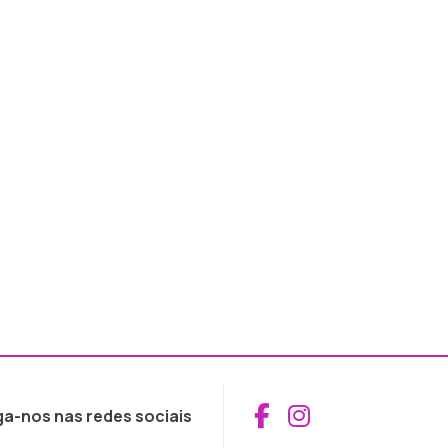
Aceder ao Fac
Aceder ao I
ga-nos nas redes sociais