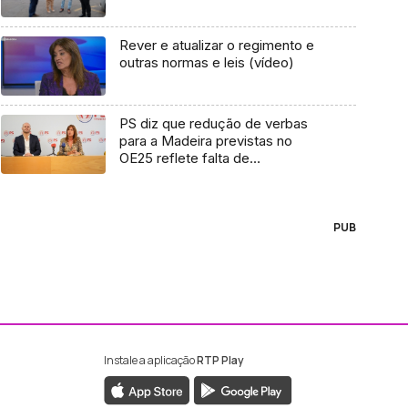
Rever e atualizar o regimento e
outras normas e leis (vídeo)
PS diz que redução de verbas
para a Madeira previstas no
OE25 reflete falta de
credibilidade de Albuquerque
(áudio)
PUB
Instale a aplicação
RTP Play
ebook da RTP Madeira
nstagram da RTP Madeira