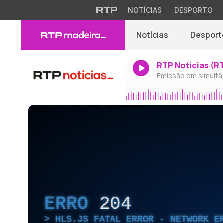
NOTÍCIAS
DESPORTO
Notícias
Desport
RTP Notícias (R
Emissão em simultâ
ERRO
204
HLS.JS FATAL ERROR - NETWORK E