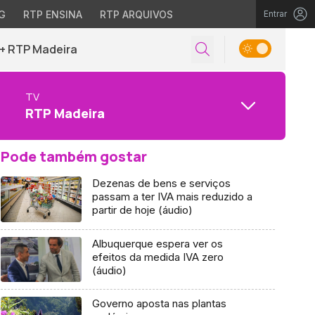
G
RTP ENSINA
RTP ARQUIVOS
Entrar
+ RTP Madeira
TV
RTP Madeira
Pode também gostar
Dezenas de bens e serviços
passam a ter IVA mais reduzido a
partir de hoje (áudio)
Albuquerque espera ver os
efeitos da medida IVA zero
(áudio)
Governo aposta nas plantas