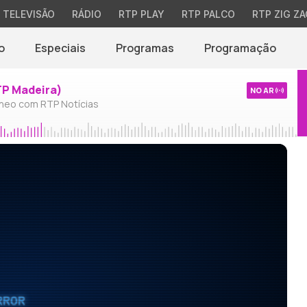
TELEVISÃO
RÁDIO
RTP PLAY
RTP PALCO
RTP ZIG ZA
o
Especiais
Programas
Programação
TP Madeira)
NO AR
neo com RTP Notícias
RROR